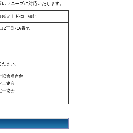
幅広いニーズに対応いたします。
産鑑定士 松岡 徹郎
口2丁目716番地
ください。
士協会連合会
定士協会
定士協会